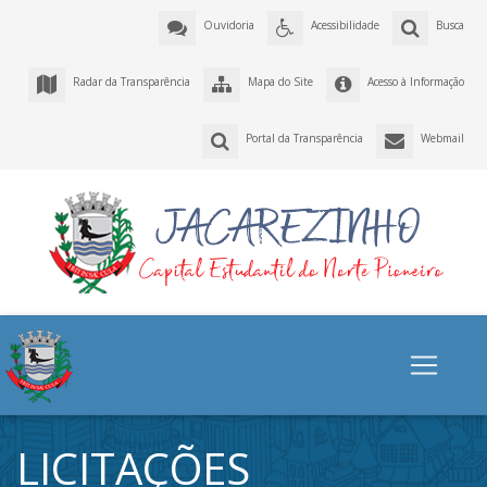
Ouvidoria
Acessibilidade
Busca
Radar da Transparência
Mapa do Site
Acesso à Informação
Portal da Transparência
Webmail
LICITAÇÕES