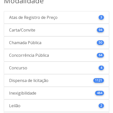
Modalidade
Atas de Registro de Preço
3
Carta/Convite
94
Chamada Pública
50
Concorrência Pública
64
Concurso
4
Dispensa de licitação
1121
Inexigibilidade
484
Leilão
2