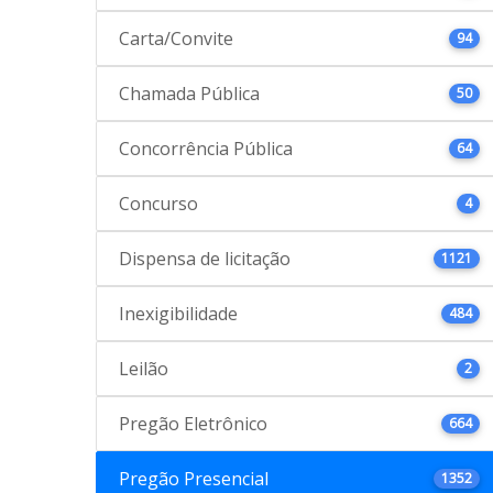
Carta/Convite
94
Chamada Pública
50
Concorrência Pública
64
Concurso
4
Dispensa de licitação
1121
Inexigibilidade
484
Leilão
2
Pregão Eletrônico
664
Pregão Presencial
1352