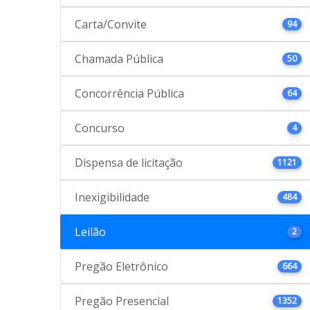
Carta/Convite
94
Chamada Pública
50
Concorrência Pública
64
Concurso
4
Dispensa de licitação
1121
Inexigibilidade
484
Leilão
2
Pregão Eletrônico
664
Pregão Presencial
1352