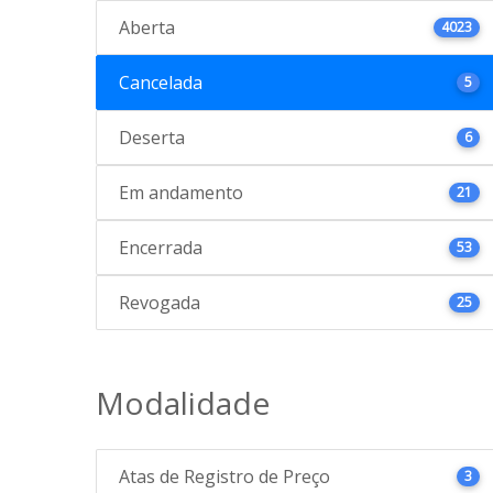
Aberta
4023
Cancelada
5
Deserta
6
Em andamento
21
Encerrada
53
Revogada
25
Modalidade
Atas de Registro de Preço
3