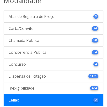
Modalidade
Atas de Registro de Preço
3
Carta/Convite
94
Chamada Pública
50
Concorrência Pública
64
Concurso
4
Dispensa de licitação
1121
Inexigibilidade
484
Leilão
2