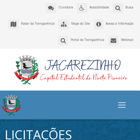
Ouvidoria
Acessibilidade
Busca
Radar da Transparência
Mapa do Site
Acesso à Informação
Portal da Transparência
Webmail
LICITAÇÕES