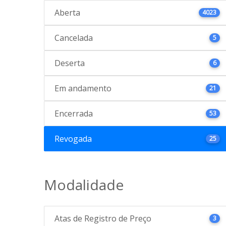
Aberta
4023
Cancelada
5
Deserta
6
Em andamento
21
Encerrada
53
Revogada
25
Modalidade
Atas de Registro de Preço
3