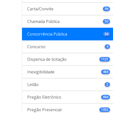
Carta/Convite
94
Chamada Pública
50
Concorrência Pública
64
Concurso
4
Dispensa de licitação
1121
Inexigibilidade
484
Leilão
2
Pregão Eletrônico
664
Pregão Presencial
1352