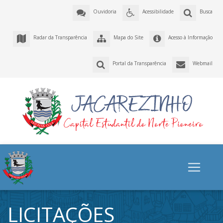
Ouvidoria
Acessibilidade
Busca
Radar da Transparência
Mapa do Site
Acesso à Informação
Portal da Transparência
Webmail
LICITAÇÕES