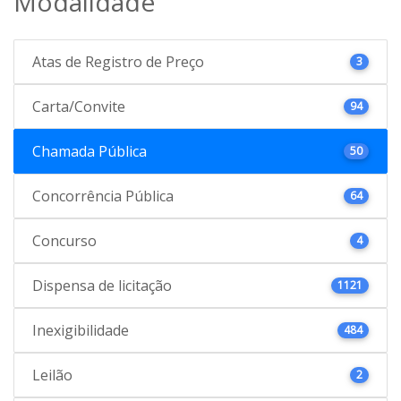
Modalidade
Atas de Registro de Preço
3
Carta/Convite
94
Chamada Pública
50
Concorrência Pública
64
Concurso
4
Dispensa de licitação
1121
Inexigibilidade
484
Leilão
2